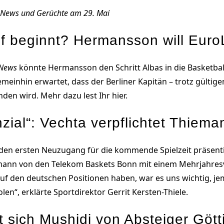
l, News und Gerüchte am 29. Mai
uf beginnt? Hermansson will Eur
tNews
könnte Hermansson den Schritt Albas in die Basketba
meinhin erwartet, dass der Berliner Kapitän – trotz gültig
den wird. Mehr dazu lest Ihr hier.
zial“: Vechta verpflichtet Thiema
en ersten Neuzugang für die kommende Spielzeit präsentie
emann von den Telekom Baskets Bonn mit einem Mehrjahresv
auf den deutschen Positionen haben, war es uns wichtig, je
en“, erklärte Sportdirektor Gerrit Kersten-Thiele.
 sich Mushidi von Absteiger Göt