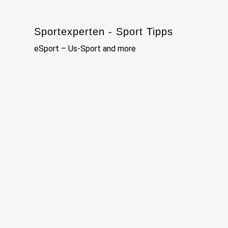
Skip
to
Sportexperten - Sport Tipps
content
eSport – Us-Sport and more