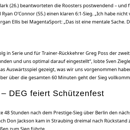
lark (26.) beantworteten die Roosters postwendend – und f
d Ryan O’Connor (55.) einen klaren 6:1-Sieg. „Ich habe nicht 
rgan Ellis bei MagentaSport: „Das ist eine mentale Sache. D
folg in Serie und für Trainer-Rückkehrer Greg Poss der zwei
nden und uns optimal darauf eingestellt“, lobte Sven Ziegl
das Auswärtsspiel gezeigt, was wir uns vorgenommen haben.
, aber über die gesamten 60 Minuten geht der Sieg vollkom
 – DEG feiert Schützenfest
e 48 Stunden nach dem Prestige-Sieg über Berlin den nächs
ach Don Jackson kam in Straubing dreimal nach Rückstand 
eßen zum Sieg führte.