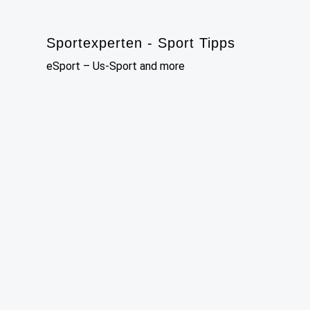
Skip
to
Sportexperten - Sport Tipps
content
eSport – Us-Sport and more