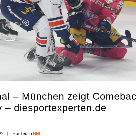
phal – München zeigt Comebac
 – diesportexperten.de
22
Posted in
NHL