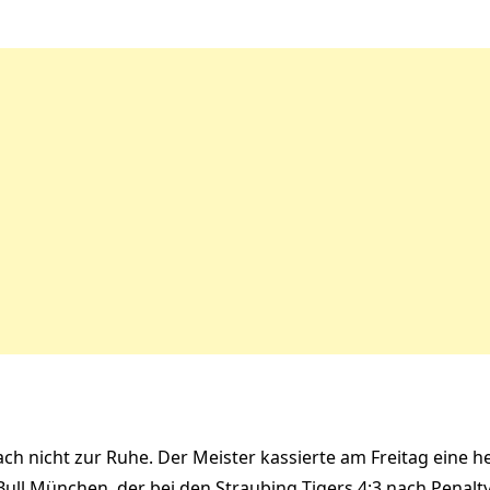
h nicht zur Ruhe. Der Meister kassierte am Freitag eine he
Bull München, der bei den Straubing Tigers 4:3 nach Penal