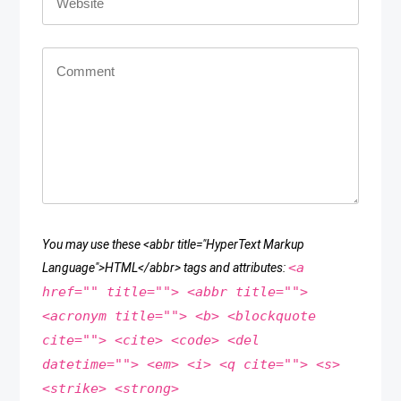
You may use these <abbr title="HyperText Markup
<a
Language">HTML</abbr> tags and attributes:
href="" title=""> <abbr title="">
<acronym title=""> <b> <blockquote
cite=""> <cite> <code> <del
datetime=""> <em> <i> <q cite=""> <s>
<strike> <strong>