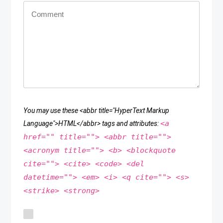
You may use these <abbr title="HyperText Markup
<a
Language">HTML</abbr> tags and attributes:
href="" title=""> <abbr title="">
<acronym title=""> <b> <blockquote
cite=""> <cite> <code> <del
datetime=""> <em> <i> <q cite=""> <s>
<strike> <strong>